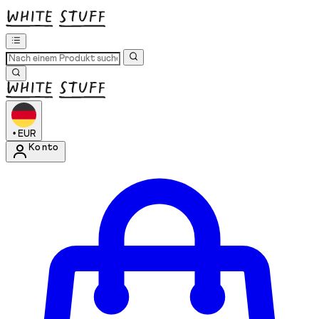
•
EUR
Konto
Kontomenü aufrufen