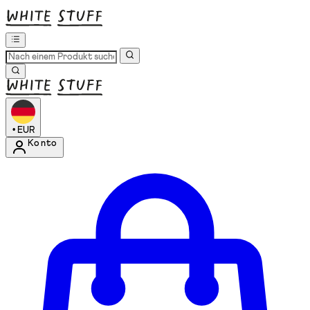
•
EUR
Konto
Kontomenü aufrufen