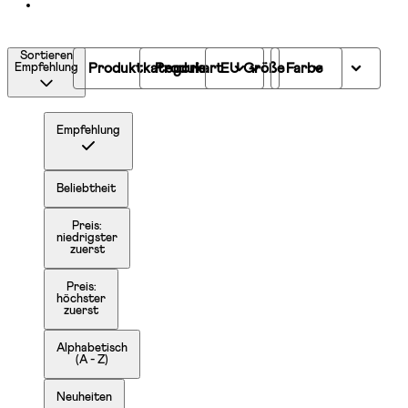
Sortieren
Produktkategorie
Produkart
EU Größe
Farbe
Empfehlung
Empfehlung
Beliebtheit
Preis:
niedrigster
zuerst
Preis:
höchster
zuerst
Alphabetisch
(A - Z)
Neuheiten