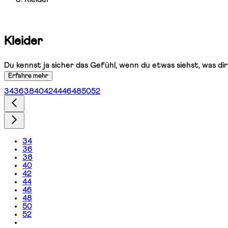
Kleider
Du kennst ja sicher das Gefühl, wenn du etwas siehst, was di
Erfahre mehr
34
36
38
40
42
44
46
48
50
52
34
36
38
40
42
44
46
48
50
52