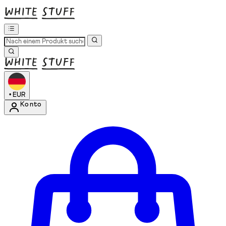
•
EUR
Konto
Kontomenü aufrufen