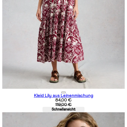
Kleid Lily aus Leinenmischung
Aktueller Preis: 84,00 €. Unverbind
84,00 €
119,00 €
Schnellansicht