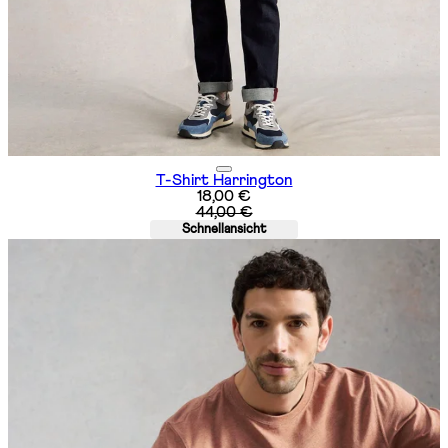
T-Shirt Harrington
Aktueller Preis: 18,00 €. Unverbin
18,00 €
44,00 €
Schnellansicht