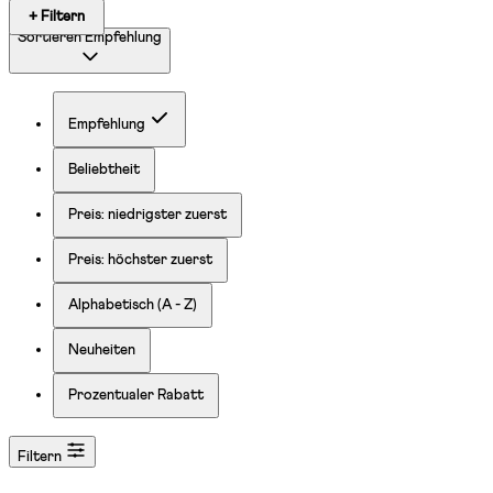
+ Filtern
Sortieren
Empfehlung
Empfehlung
Beliebtheit
Preis: niedrigster zuerst
Preis: höchster zuerst
Alphabetisch (A - Z)
Neuheiten
Prozentualer Rabatt
Filtern