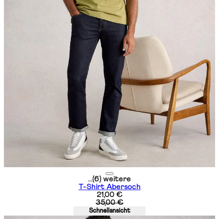
...(6) weitere
T-Shirt Abersoch
Aktueller Preis: 21,00 €. Unverbind
21,00 €
35,00 €
Schnellansicht