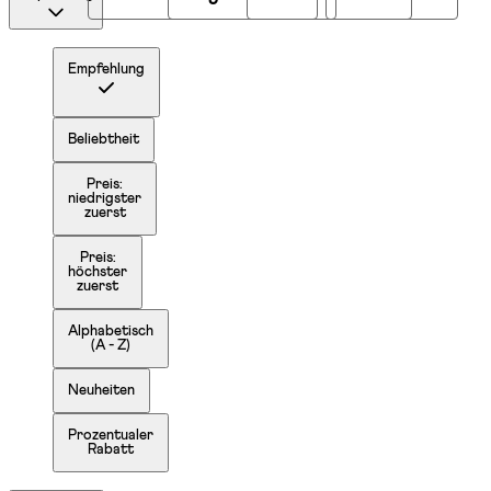
Empfehlung
Beliebtheit
Preis:
niedrigster
zuerst
Preis:
höchster
zuerst
Alphabetisch
(A - Z)
Neuheiten
Prozentualer
Rabatt