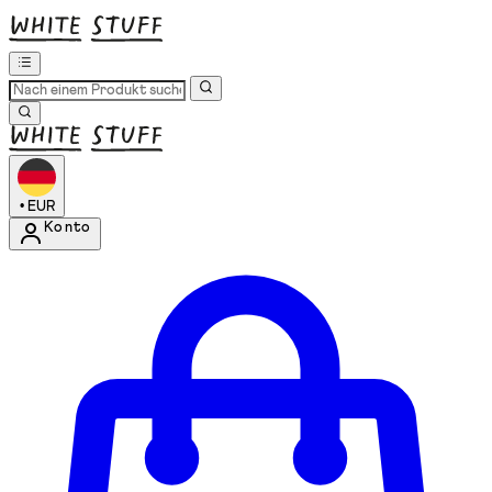
•
EUR
Konto
Kontomenü aufrufen