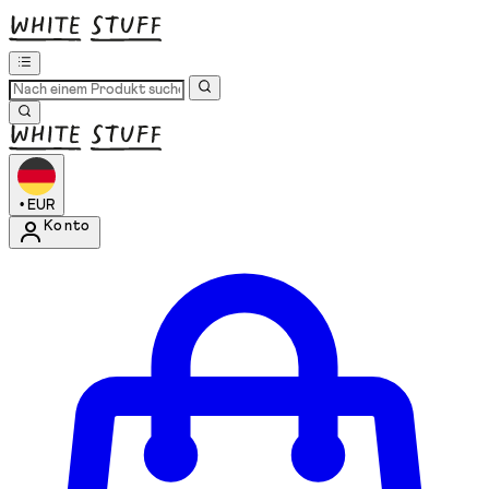
•
EUR
Konto
Kontomenü aufrufen