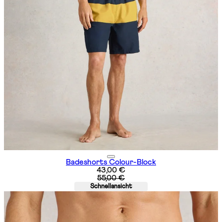
Badeshorts Colour-Block
Aktueller Preis: 43,00 €. Unverbind
43,00 €
55,00 €
Schnellansicht