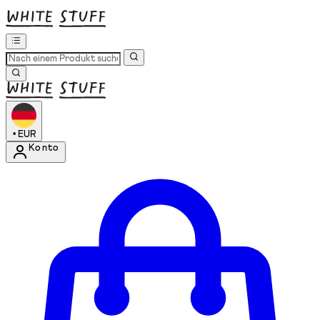
•
EUR
Konto
Kontomenü aufrufen