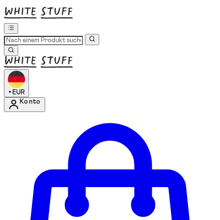
•
EUR
Konto
Kontomenü aufrufen