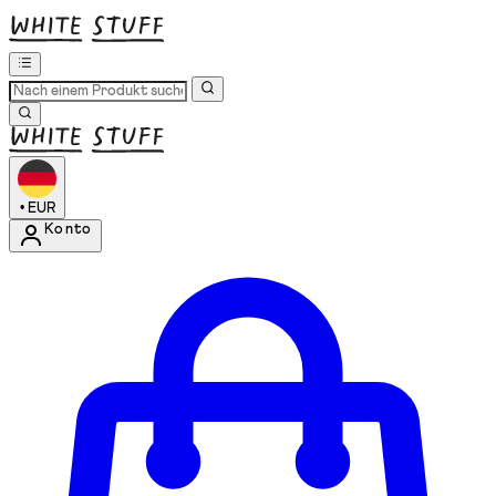
•
EUR
Konto
Kontomenü aufrufen