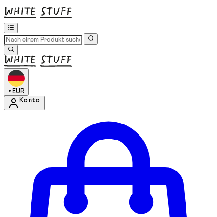
•
EUR
Konto
Kontomenü aufrufen