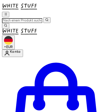
•
EUR
Konto
Kontomenü aufrufen