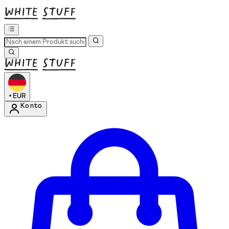
•
EUR
Konto
Kontomenü aufrufen