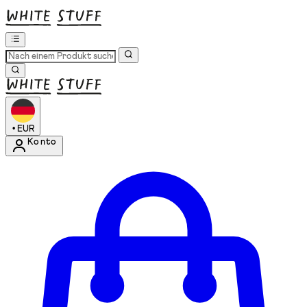
•
EUR
Konto
Kontomenü aufrufen