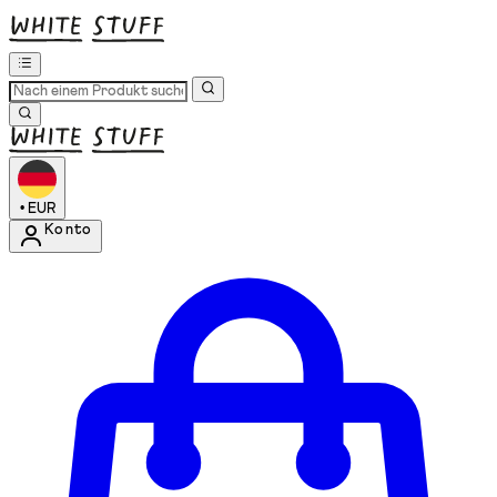
•
EUR
Konto
Kontomenü aufrufen