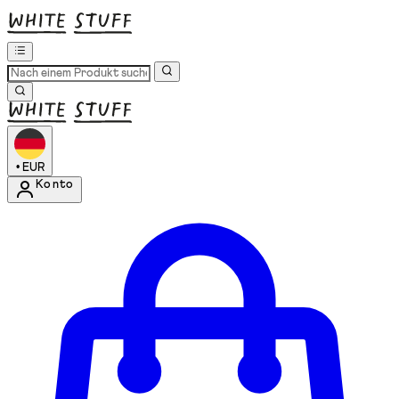
•
EUR
Konto
Kontomenü aufrufen