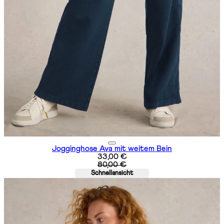
Jogginghose Ava mit weitem Bein
Aktueller Preis: 33,00 €. Unverbind
33,00 €
80,00 €
Schnellansicht