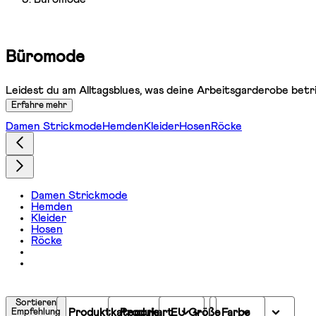
Büromode
Leidest du am Alltagsblues, was deine Arbeitsgarderobe betri
Erfahre mehr
Damen Strickmode
Hemden
Kleider
Hosen
Röcke
Damen Strickmode
Hemden
Kleider
Hosen
Röcke
Sortieren
Produktkategorie
Produkart
EU Größe
Farbe
Empfehlung