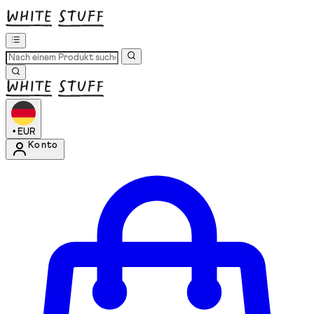
•
EUR
Konto
Kontomenü aufrufen