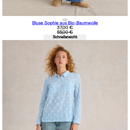
Bluse Sophie aus Bio-Baumwolle
Aktueller Preis: 37,00 €. Unverbind
37,00 €
55,00 €
Schnellansicht