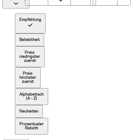
Empfehlung
Beliebtheit
Preis:
niedrigster
zuerst
Preis:
höchster
zuerst
Alphabetisch
(A - Z)
Neuheiten
Prozentualer
Rabatt