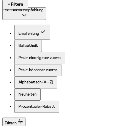
+ Filtern
Sortieren
Empfehlung
Empfehlung
Beliebtheit
Preis: niedrigster zuerst
Preis: höchster zuerst
Alphabetisch (A - Z)
Neuheiten
Prozentualer Rabatt
Filtern