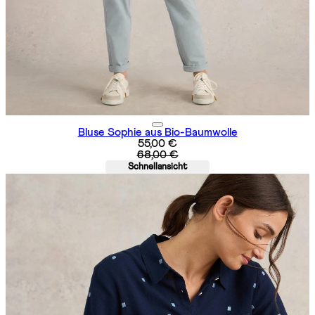
Bluse Sophie aus Bio-Baumwolle
Aktueller Preis: 55,00 €. Unverbin
55,00 €
68,00 €
Schnellansicht