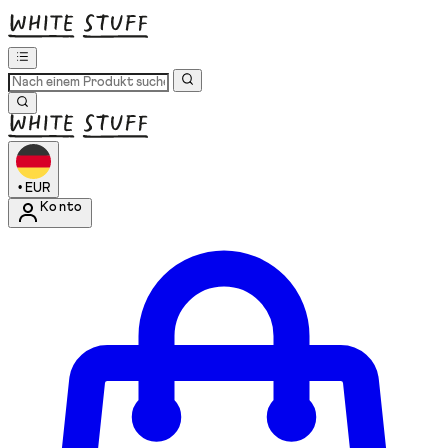
•
EUR
Konto
Kontomenü aufrufen