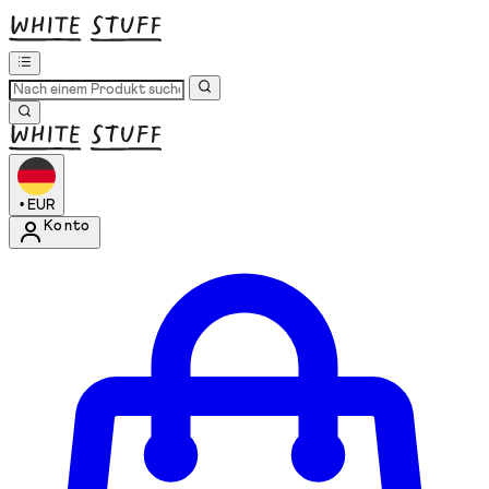
•
EUR
Konto
Kontomenü aufrufen