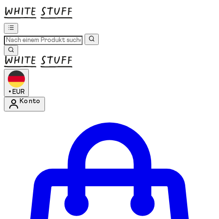
•
EUR
Konto
Kontomenü aufrufen