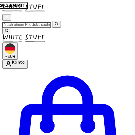
20 % RABATT
•
EUR
Konto
Kontomenü aufrufen