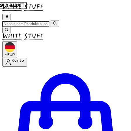
20 % RABATT
•
EUR
Konto
Kontomenü aufrufen