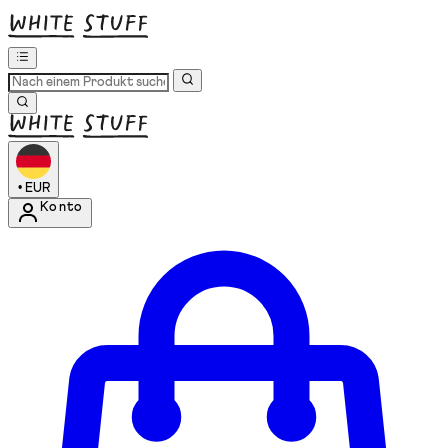
•
EUR
Konto
Kontomenü aufrufen