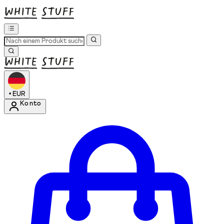
•
EUR
Konto
Kontomenü aufrufen