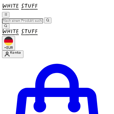
•
EUR
Konto
Kontomenü aufrufen