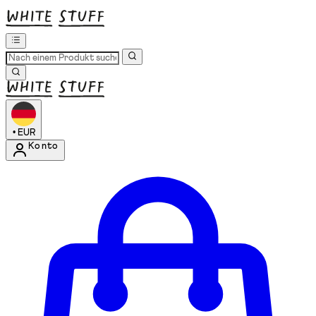
•
EUR
Konto
Kontomenü aufrufen