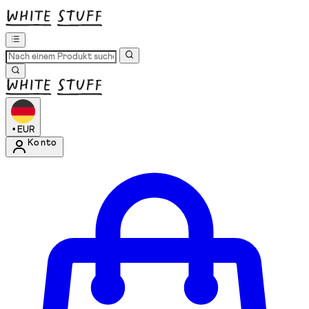
•
EUR
Konto
Kontomenü aufrufen