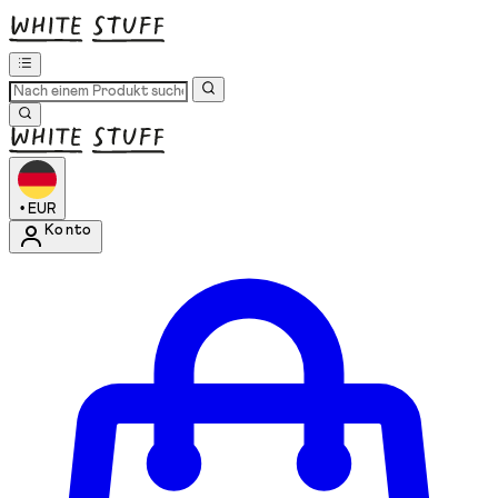
•
EUR
Konto
Kontomenü aufrufen