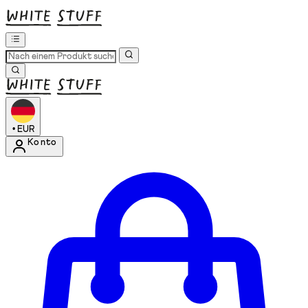
•
EUR
Konto
Kontomenü aufrufen