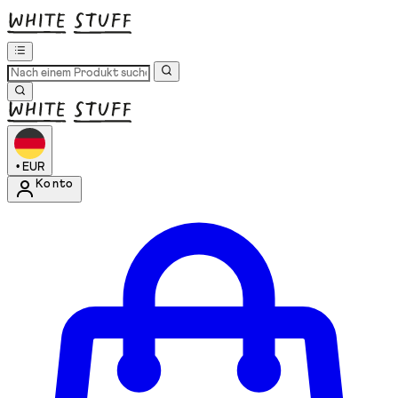
•
EUR
Konto
Kontomenü aufrufen