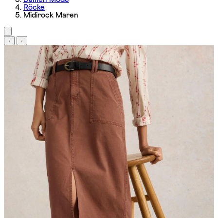
Röcke
Midirock Maren