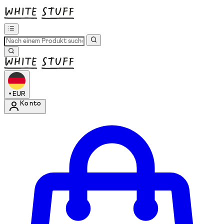
•
EUR
Konto
Kontomenü aufrufen