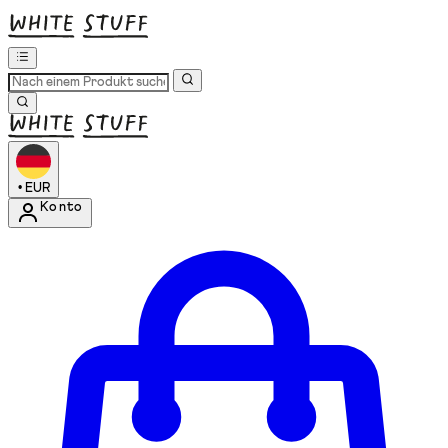
•
EUR
Konto
Kontomenü aufrufen