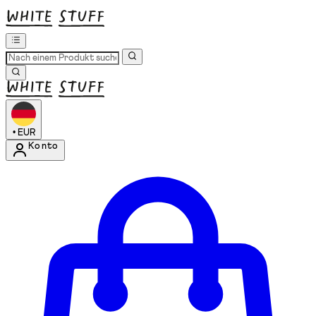
•
EUR
Konto
Kontomenü aufrufen