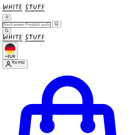
•
EUR
Konto
Kontomenü aufrufen