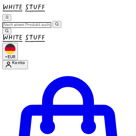
•
EUR
Konto
Kontomenü aufrufen