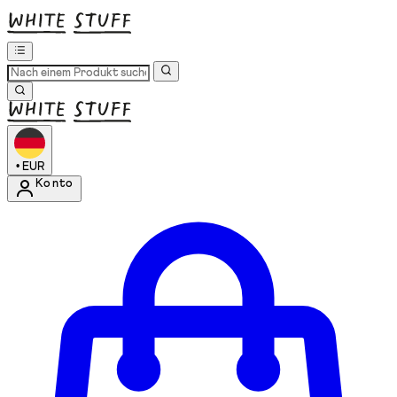
•
EUR
Konto
Kontomenü aufrufen