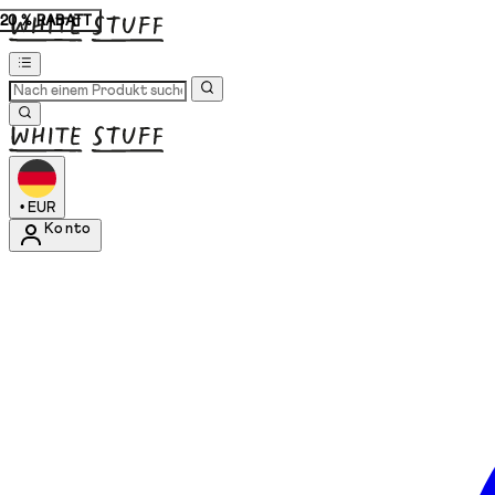
20 % RABATT
•
EUR
Konto