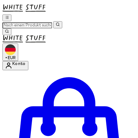
•
EUR
Konto
Kontomenü aufrufen