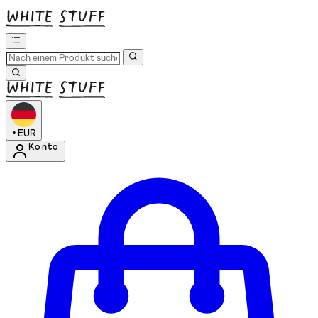
•
EUR
Konto
Kontomenü aufrufen