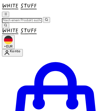
•
EUR
Konto
Kontomenü aufrufen