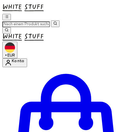
•
EUR
Konto
Kontomenü aufrufen