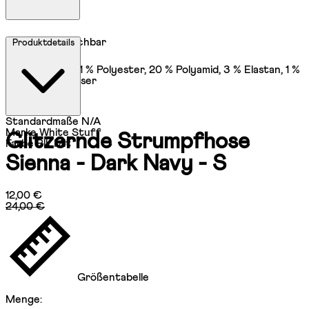
Maschinenwaschbar
Produktdetails
55 % Viskose, 21 % Polyester, 20 % Polyamid, 3 % Elastan, 1 %
metallisierte Faser
Standardmaße
N/A
Marke
White Stuff
Glitzernde Strumpfhose
Farbe
Blk Mlt
Sienna - Dark Navy - S
Aktueller Preis: 12,00 €.
Unverbindliche Preisempfehlung: 24,
12,00 €
24,00 €
Größentabelle
Menge: