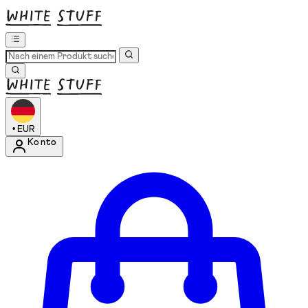
•
EUR
Konto
Kontomenü aufrufen