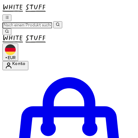
•
EUR
Konto
Kontomenü aufrufen