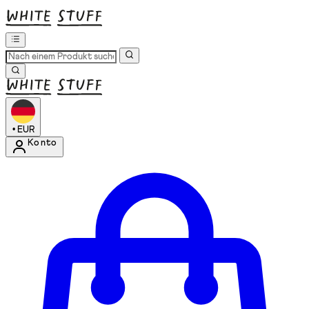
•
EUR
Konto
Kontomenü aufrufen