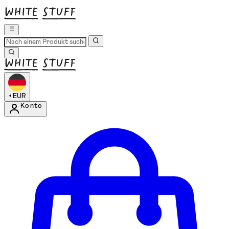
•
EUR
Konto
Kontomenü aufrufen