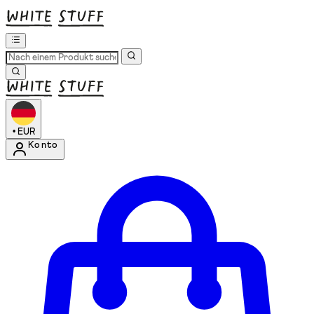
•
EUR
Konto
Kontomenü aufrufen