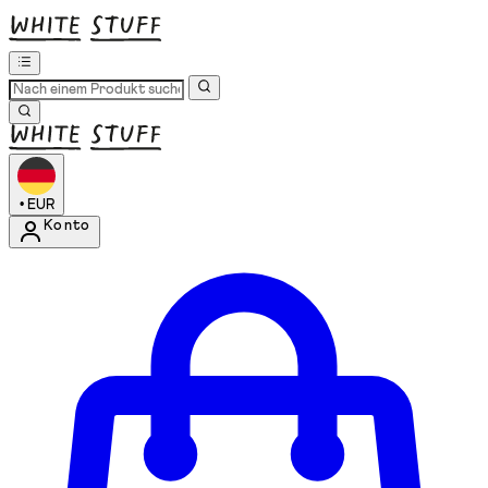
•
EUR
Konto
Kontomenü aufrufen