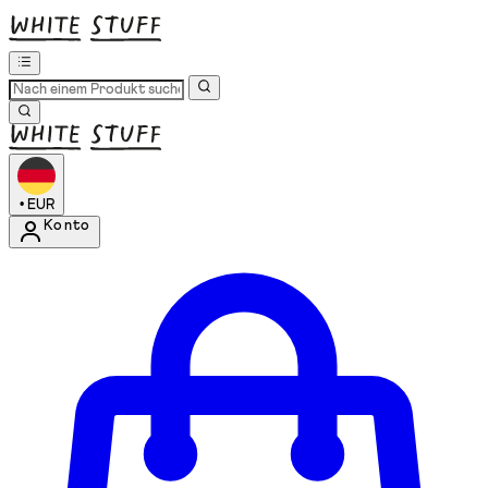
•
EUR
Konto
Kontomenü aufrufen