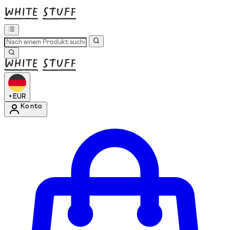
•
EUR
Konto
Kontomenü aufrufen