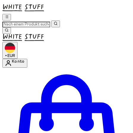
•
EUR
Konto
Kontomenü aufrufen