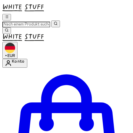
•
EUR
Konto
Kontomenü aufrufen