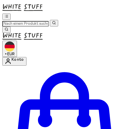
•
EUR
Konto
Kontomenü aufrufen